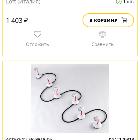
Loft (Италия)
1 шт.
1 403 ₽
В КОРЗИНУ
LSP-9818-06
170818